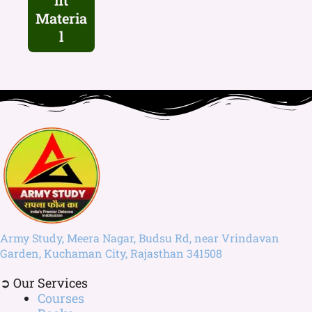
nt
Materia
l
Army Study, Meera Nagar, Budsu Rd, near Vrindavan
Garden, Kuchaman City, Rajasthan 341508
➲ Our Services
Courses