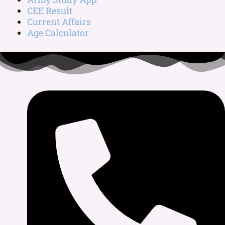
CEE Result
Current Affairs
Age Calculator