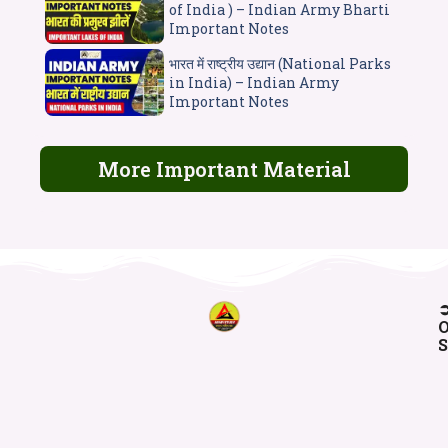
of India ) – Indian Army Bharti
Important Notes
भारत में राष्ट्रीय उद्यान (National Parks
in India) – Indian Army
Important Notes
More Important Material
O
S