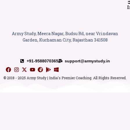
I
Army Study, Meera Nagar, Budsu Rd, near Vrindavan
Garden, Kuchaman City, Rajasthan 341508
+91-9588070365
support@armystudy.in
© 2018 - 2025 Army Study | India's Premier Coaching. All Rights Reserved.