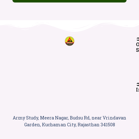
O
S
I
Army Study, Meera Nagar, Budsu Rd, near Vrindavan
Garden, Kuchaman City, Rajasthan 341508